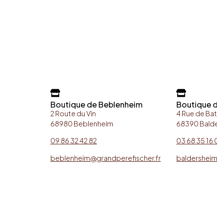
Boutique de Beblenheim
Boutique 
2 Route du Vin
4 Rue de Ba
68980 Beblenheim
68390 Bald
09 86 32 42 82
03 68 35 16 
beblenheim@grandperefischer.fr
baldersheim