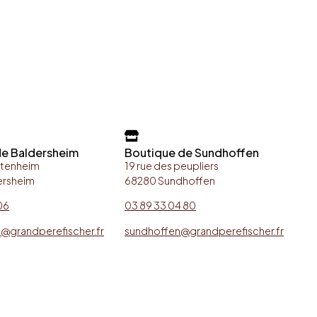
de Baldersheim
Boutique de Sundhoffen
ttenheim
19 rue des peupliers
ersheim
68280 Sundhoffen
06
03 89 33 04 80
@grandperefischer.fr
sundhoffen@grandperefischer.fr